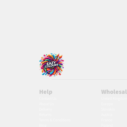
Help
Wholesa
Contact Us
United Kingdo
About Us
Europe
Delivery
Slovakia
Returns
Austria
Terms & Conditions
France
Blog
Poland