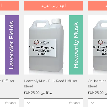
أضِف إلى العربة
أ
On Jasmine 
العرض السريع
Heavenly Musk Bulk Reed Diffuser
 Diffuser
Blend
Blend
بيع
سعر البيع
من
بدءًا من
Variants
Variants