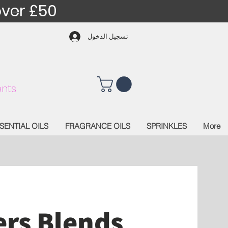
over £50
تسجيل الدخول
nts
SENTIAL OILS
FRAGRANCE OILS
SPRINKLES
More
ers Blends