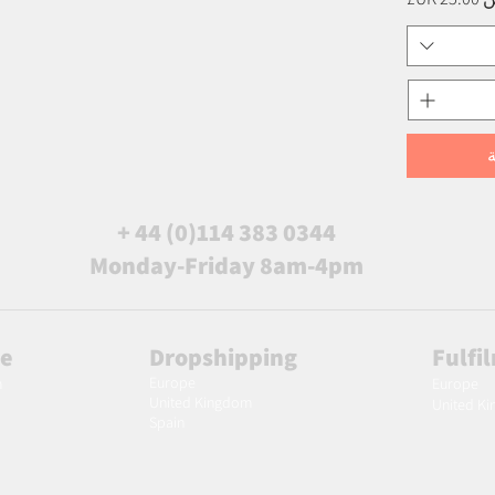
+ 44 (0)114 383 0344
Monday-Friday 8am-4pm
le
Dropshipping
Fulfi
Europe
m
Europe
United Kingdom
United K
Spain