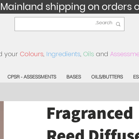
 Mainland shipping on orders 
d your
Colours
,
Ingredients
,
Oils
and
Assessme
CPSR - ASSESSMENTS
BASES
OILS/BUTTERS
ES
Fragranced
Reed Diffus