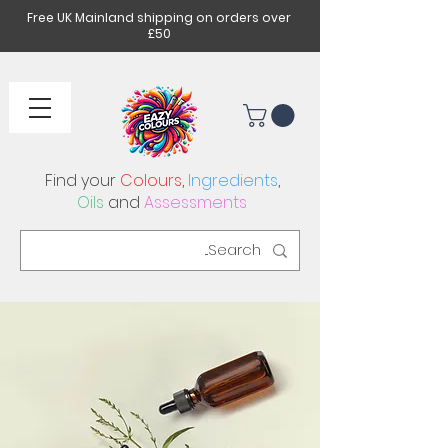
Free UK Mainland shipping on orders over
£50
Find your
Colours
,
Ingredients
,
Oils
and
Assessments