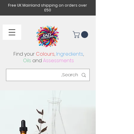
Free UK Mainland shipping on orders over
£50
Find your
Colours
,
Ingredients
,
Oils
and
Assessments