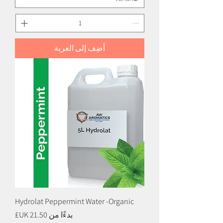
أضِف إلى العربة
Hydrolat Peppermint Water -Organic
سعر البيع
بدءًا من