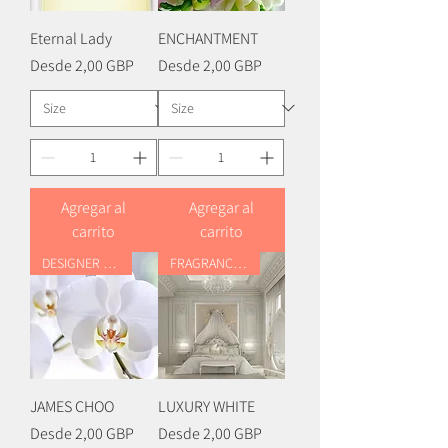
Eternal Lady
ENCHANTMENT
Precio de oferta
Precio de oferta
Desde
2,00 GBP
Desde
2,00 GBP
Agregar al
Agregar al
carrito
carrito
DESIGNER FRAGRANCE OIL
FRAGRANCE OIL
JAMES CHOO
LUXURY WHITE
Precio de oferta
Precio de oferta
Desde
2,00 GBP
Desde
2,00 GBP