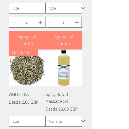
Agregar al
Agregar al
carrito
carrito
FRAGRANCE OIL
WHITE TEA
Spicy Rub 1l
Massage Oil
Precio de oferta
Desde
2,00 GBP
Precio de oferta
Desde
20,09 GBP