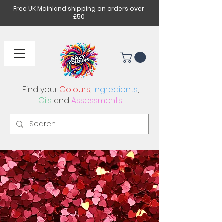
Free UK Mainland shipping on orders over
£50
Find your
Colours
,
Ingredients
,
Oils
and
Assessments