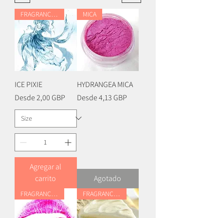
FRAGRANCE OIL
MICA
ICE PIXIE
HYDRANGEA MICA
Precio de oferta
Precio de oferta
Desde
2,00 GBP
Desde
4,13 GBP
Agregar al
carrito
Agotado
FRAGRANCE OIL
FRAGRANCE OIL