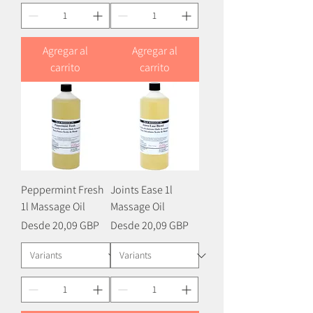
Agregar al
Agregar al
carrito
carrito
Peppermint Fresh
Joints Ease 1l
1l Massage Oil
Massage Oil
Precio de oferta
Precio de oferta
Desde
20,09 GBP
Desde
20,09 GBP