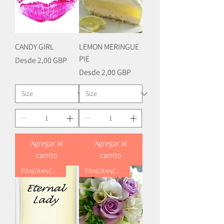
CANDY GIRL
LEMON MERINGUE
PIE
Precio de oferta
Desde
2,00 GBP
Precio de oferta
Desde
2,00 GBP
Agregar al
Agregar al
carrito
carrito
FRAGRANCE OIL
FRAGRANCE OIL