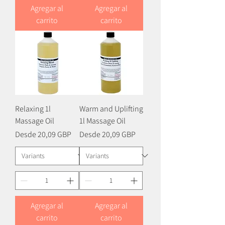
Agregar al
Agregar al
carrito
carrito
Relaxing 1l
Warm and Uplifting
Massage Oil
1l Massage Oil
Precio de oferta
Precio de oferta
Desde
20,09 GBP
Desde
20,09 GBP
Agregar al
Agregar al
carrito
carrito