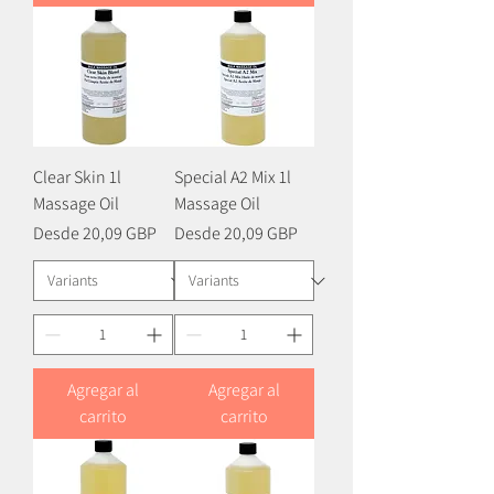
Clear Skin 1l
Special A2 Mix 1l
Massage Oil
Massage Oil
Precio de oferta
Precio de oferta
Desde
20,09 GBP
Desde
20,09 GBP
Agregar al
Agregar al
carrito
carrito