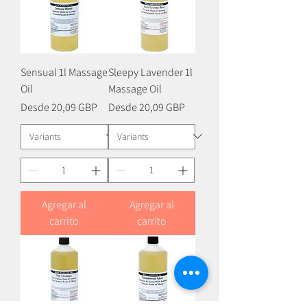
Sensual 1l Massage
Sleepy Lavender 1l
Oil
Massage Oil
Precio de oferta
Precio de oferta
Desde
20,09 GBP
Desde
20,09 GBP
Agregar al
Agregar al
carrito
carrito