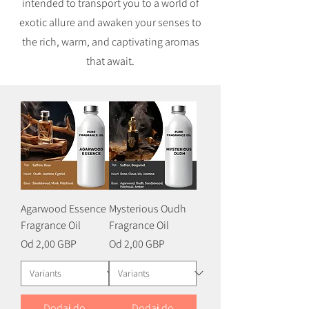
intended to transport you to a world of
exotic allure and awaken your senses to
the rich, warm, and captivating aromas
that await.
Agarwood Essence
Mysterious Oudh
Fragrance Oil
Fragrance Oil
Cena rabatowa
Cena rabatowa
Od
2,00 GBP
Od
2,00 GBP
Dodaj do
Dodaj do