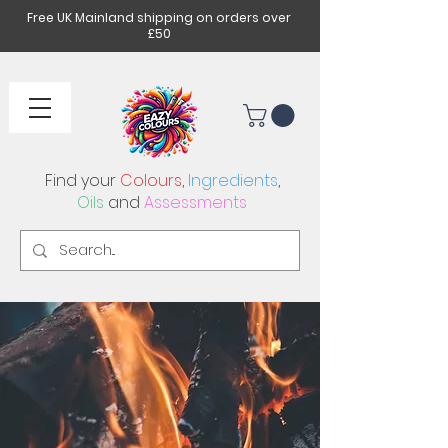
Free UK Mainland shipping on orders over
£50
Find your
Colours
,
Ingredients
,
Oils
and
Assessments