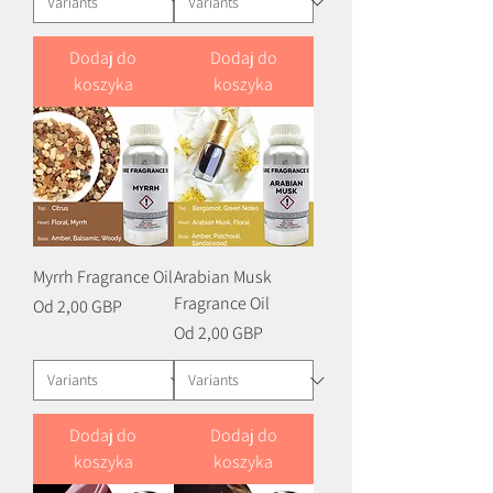
Dodaj do
Dodaj do
koszyka
koszyka
Myrrh Fragrance Oil
Arabian Musk
Fragrance Oil
Cena rabatowa
Od
2,00 GBP
Cena rabatowa
Od
2,00 GBP
Dodaj do
Dodaj do
koszyka
koszyka