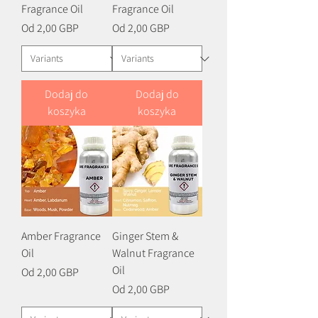
Fragrance Oil
Fragrance Oil
Cena rabatowa
Cena rabatowa
Od
2,00 GBP
Od
2,00 GBP
Dodaj do
Dodaj do
koszyka
koszyka
Amber Fragrance
Ginger Stem &
Oil
Walnut Fragrance
Oil
Cena rabatowa
Od
2,00 GBP
Cena rabatowa
Od
2,00 GBP