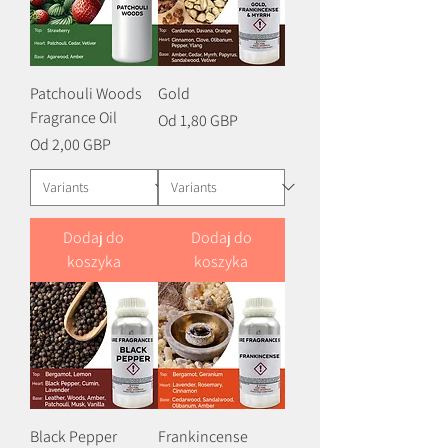
Patchouli Woods
Gold
Fragrance Oil
Cena rabatowa
Od
1,80 GBP
Cena rabatowa
Od
2,00 GBP
Dodaj do
Dodaj do
koszyka
koszyka
Black Pepper
Frankincense