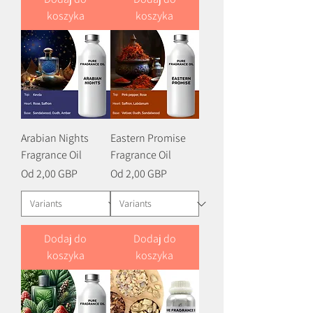
koszyka
koszyka
Arabian Nights
Eastern Promise
Fragrance Oil
Fragrance Oil
Cena rabatowa
Cena rabatowa
Od
2,00 GBP
Od
2,00 GBP
Dodaj do
Dodaj do
koszyka
koszyka