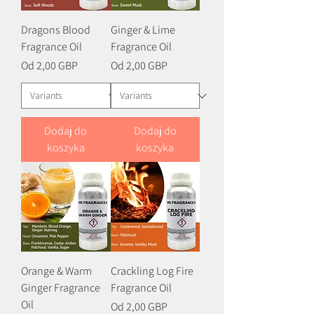
Dragons Blood
Ginger & Lime
Fragrance Oil
Fragrance Oil
Cena rabatowa
Cena rabatowa
Od
2,00 GBP
Od
2,00 GBP
Dodaj do
Dodaj do
koszyka
koszyka
Orange & Warm
Crackling Log Fire
Ginger Fragrance
Fragrance Oil
Oil
Cena rabatowa
Od
2,00 GBP