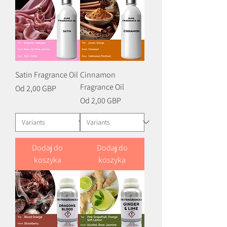
Satin Fragrance Oil
Cinnamon
Fragrance Oil
Cena rabatowa
Od
2,00 GBP
Cena rabatowa
Od
2,00 GBP
Dodaj do
Dodaj do
koszyka
koszyka