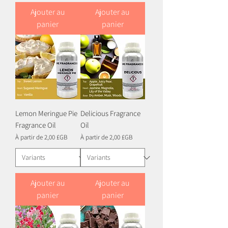
Ajouter au
Ajouter au
panier
panier
Lemon Meringue Pie
Delicious Fragrance
Fragrance Oil
Oil
Prix promotionnel
Prix promotionnel
À partir de
2,00 £GB
À partir de
2,00 £GB
Ajouter au
Ajouter au
panier
panier