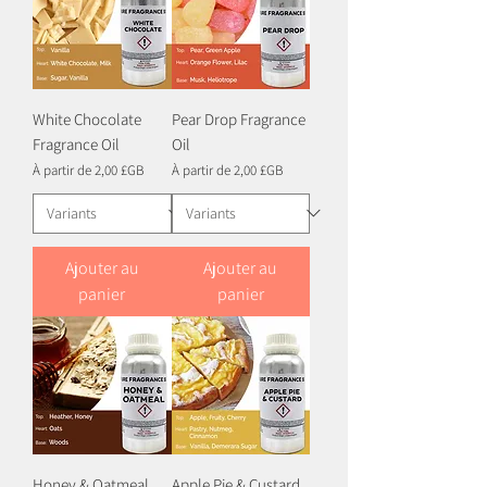
White Chocolate
Pear Drop Fragrance
Fragrance Oil
Oil
Prix promotionnel
Prix promotionnel
À partir de
2,00 £GB
À partir de
2,00 £GB
Ajouter au
Ajouter au
panier
panier
Honey & Oatmeal
Apple Pie & Custard