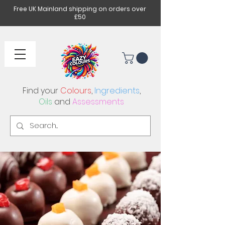
Free UK Mainland shipping on orders over
£50
Find your
Colours
,
Ingredients
,
Oils
and
Assessments