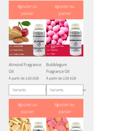
Ajouter au
Ajouter au
panier
panier
Almond Fragrance
Bubblegum
Oil
Fragrance Oil
Prix promotionnel
Prix promotionnel
À partir de
2,00 £GB
À partir de
2,00 £GB
Ajouter au
Ajouter au
panier
panier