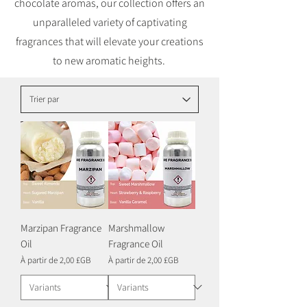
chocolate aromas, our collection offers an
unparalleled variety of captivating
fragrances that will elevate your creations
to new aromatic heights.
Marzipan Fragrance
Marshmallow
Oil
Fragrance Oil
Prix promotionnel
Prix promotionnel
À partir de
2,00 £GB
À partir de
2,00 £GB