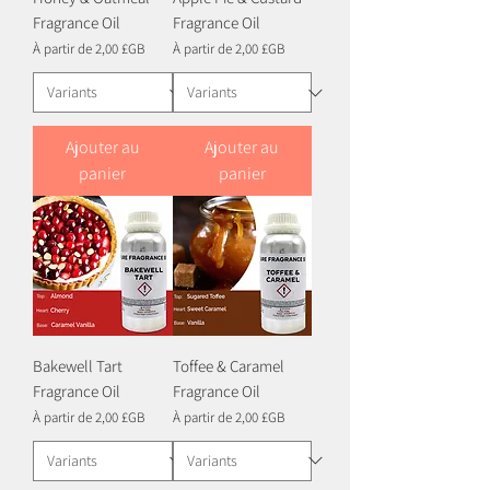
Fragrance Oil
Fragrance Oil
Prix promotionnel
Prix promotionnel
À partir de
2,00 £GB
À partir de
2,00 £GB
Ajouter au
Ajouter au
panier
panier
Bakewell Tart
Toffee & Caramel
Fragrance Oil
Fragrance Oil
Prix promotionnel
Prix promotionnel
À partir de
2,00 £GB
À partir de
2,00 £GB