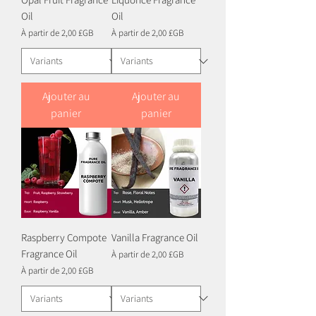
Oil
Oil
Prix promotionnel
Prix promotionnel
À partir de
2,00 £GB
À partir de
2,00 £GB
Ajouter au
Ajouter au
panier
panier
Raspberry Compote
Vanilla Fragrance Oil
Fragrance Oil
Prix promotionnel
À partir de
2,00 £GB
Prix promotionnel
À partir de
2,00 £GB