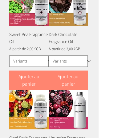
Sweet Pea Fragrance
Dark Chocolate
Oil
Fragrance Oil
Prix promotionnel
Prix promotionnel
À partir de
2,00 £GB
À partir de
2,00 £GB
Ajouter au
Ajouter au
panier
panier
Opal Fruit Fragrance
Liquorice Fragrance