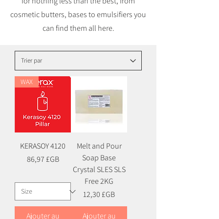
for nothing less than the best, from
cosmetic butters, bases to emulsifiers you
can find them all here.
WAX
KERASOY 4120
Melt and Pour
Soap Base
Prix
86,97 £GB
Crystal SLES SLS
Free 2KG
Prix
12,30 £GB
Ajouter au
Ajouter au