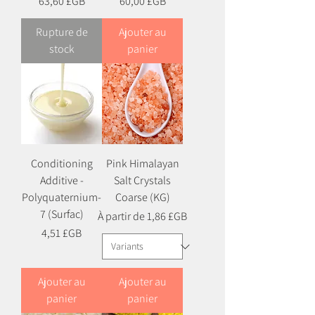
Prix
Prix
63,60 £GB
60,00 £GB
Rupture de
Ajouter au
stock
panier
Conditioning
Pink Himalayan
Additive -
Salt Crystals
Polyquaternium-
Coarse (KG)
7 (Surfac)
Prix promotionnel
À partir de
1,86 £GB
Prix
4,51 £GB
Ajouter au
Ajouter au
panier
panier