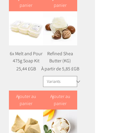
panier
panier
6x Melt and Pour
Refined Shea
475g Soap Kit
Butter (KG)
Prix
Prix promotionnel
25,44 £GB
À partir de
5,85 £GB
Ajouter au
Ajouter au
panier
panier