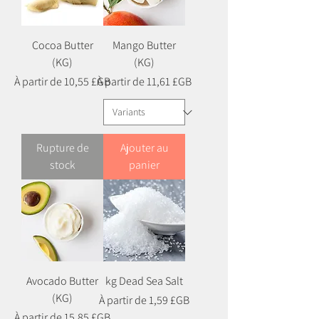
Cocoa Butter
Mango Butter
(KG)
(KG)
Prix promotionnel
Prix promotionnel
À partir de
10,55 £GB
À partir de
11,61 £GB
Rupture de
Ajouter au
stock
panier
Avocado Butter
kg Dead Sea Salt
(KG)
Prix promotionnel
À partir de
1,59 £GB
Prix promotionnel
À partir de
15,85 £GB