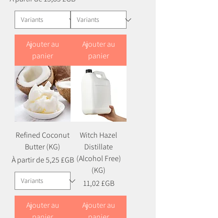
Ajouter au
Ajouter au
panier
panier
Refined Coconut
Witch Hazel
Butter (KG)
Distillate
(Alcohol Free)
Prix promotionnel
À partir de
5,25 £GB
(KG)
Prix
11,02 £GB
Ajouter au
Ajouter au
panier
panier