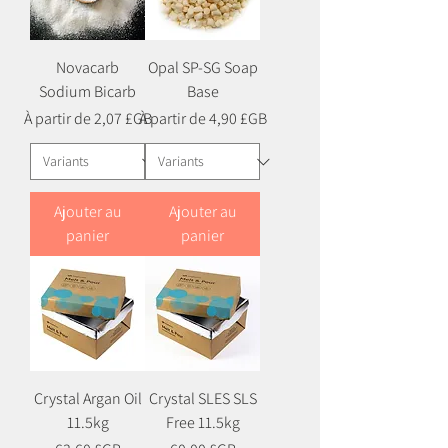
Novacarb
Opal SP-SG Soap
Sodium Bicarb
Base
Prix promotionnel
Prix promotionnel
À partir de
2,07 £GB
À partir de
4,90 £GB
Ajouter au
Ajouter au
panier
panier
Crystal Argan Oil
Crystal SLES SLS
11.5kg
Free 11.5kg