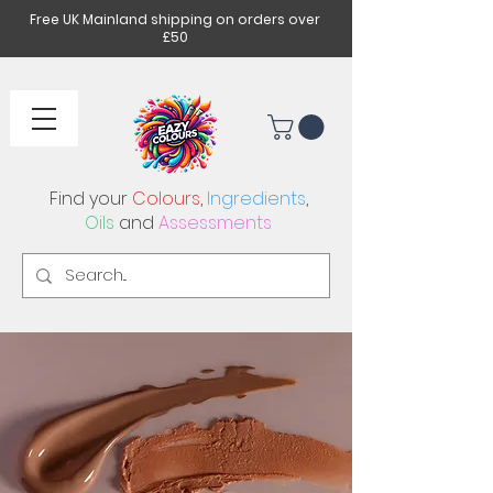
Free UK Mainland shipping on orders over
£50
Find your
Colours
,
Ingredients
,
Oils
and
Assessments