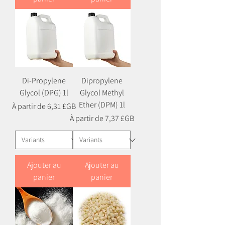
Di-Propylene
Dipropylene
Glycol (DPG) 1l
Glycol Methyl
Ether (DPM) 1l
Prix promotionnel
À partir de
6,31 £GB
Prix promotionnel
À partir de
7,37 £GB
Ajouter au
Ajouter au
panier
panier