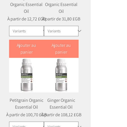
Organic Essential
Organic Essential
Oil
Oil
Prix promotionnel
Prix promotionnel
À partir de
12,72 £GB
À partir de
31,80 £GB
Ajouter au
Ajouter au
panier
panier
Petitgrain Organic
Ginger Organic
Essential Oil
Essential Oil
Prix promotionnel
Prix promotionnel
À partir de
100,70 £GB
À partir de
108,12 £GB