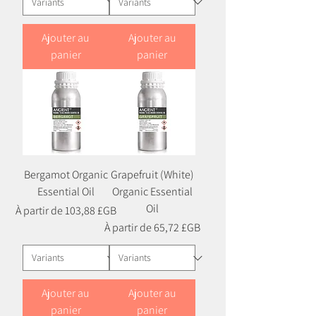
Ajouter au
Ajouter au
panier
panier
Bergamot Organic
Grapefruit (White)
Essential Oil
Organic Essential
Oil
Prix promotionnel
À partir de
103,88 £GB
Prix promotionnel
À partir de
65,72 £GB
Ajouter au
Ajouter au
panier
panier