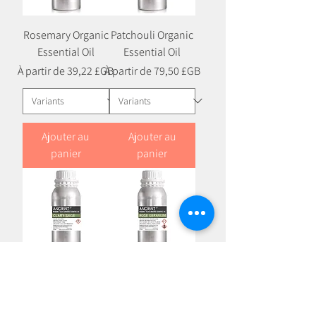
Rosemary Organic
Patchouli Organic
Essential Oil
Essential Oil
Prix promotionnel
Prix promotionnel
À partir de
39,22 £GB
À partir de
79,50 £GB
Ajouter au
Ajouter au
panier
panier
Clary Sage
Rose Geranium
Organic Essential
Organic Essential
Oil
Oil