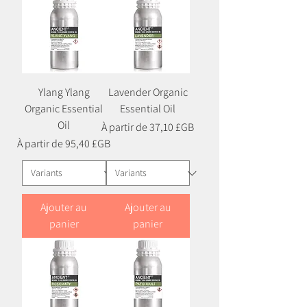
Ylang Ylang
Lavender Organic
Organic Essential
Essential Oil
Oil
Prix promotionnel
À partir de
37,10 £GB
Prix promotionnel
À partir de
95,40 £GB
Ajouter au
Ajouter au
panier
panier