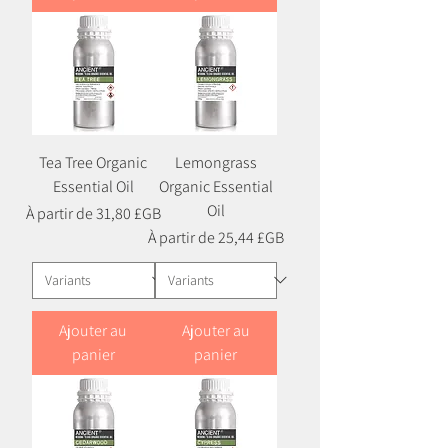
Tea Tree Organic
Lemongrass
Essential Oil
Organic Essential
Oil
Prix promotionnel
À partir de
31,80 £GB
Prix promotionnel
À partir de
25,44 £GB
Ajouter au
Ajouter au
panier
panier