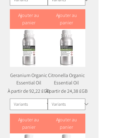
Ajouter au
Ajouter au
panier
panier
Geranium Organic
Citronella Organic
Essential Oil
Essential Oil
Prix promotionnel
Prix promotionnel
À partir de
92,22 £GB
À partir de
24,38 £GB
Ajouter au
Ajouter au
panier
panier