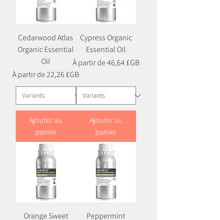
Cedarwood Atlas
Cypress Organic
Organic Essential
Essential Oil
Oil
Prix promotionnel
À partir de
46,64 £GB
Prix promotionnel
À partir de
22,26 £GB
Ajouter au
Ajouter au
panier
panier
Orange Sweet
Peppermint