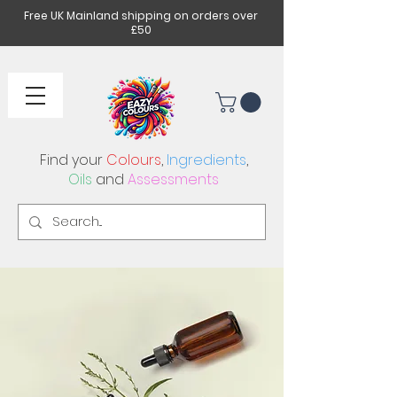
Free UK Mainland shipping on orders over
£50
Find your
Colours
,
Ingredients
,
Oils
and
Assessments